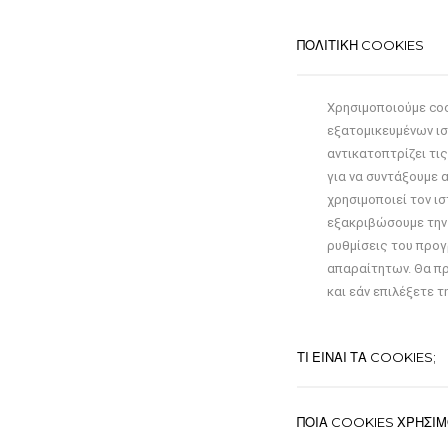
ΠΟΛΙΤΙΚΗ COOKIES
Χρησιμοποιούμε coo
εξατομικευμένων ισ
αντικατοπτρίζει τι
για να συντάξουμε 
χρησιμοποιεί τον ι
εξακριβώσουμε την
ρυθμίσεις του προγ
απαραίτητων. Θα πρ
και εάν επιλέξετε τ
ΤΙ ΕΙΝΑΙ ΤΑ COOKIES;
ΠΟΙΑ COOKIES ΧΡΗΣΙΜ