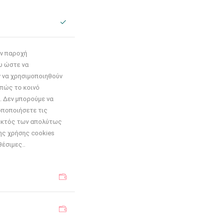
ην παροχή
υ ώστε να
ν να χρησιμοποιηθούν
 πώς το κοινό
. Δεν μπορούμε να
οποποιήσετε τις
 εκτός των απολύτως
της χρήσης cookies
θέσιμες..