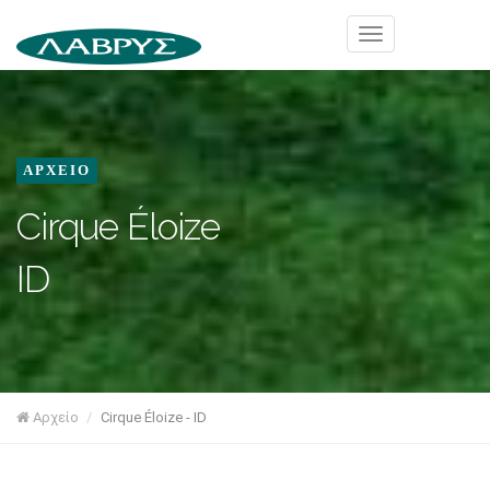
ΑΡΧΕΙΟ
Cirque Éloize
ID
Αρχείο
Cirque Éloize - ID