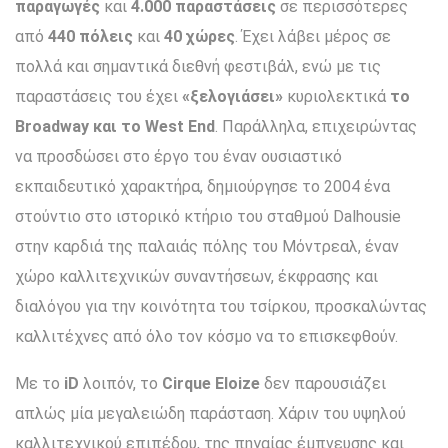
παραγωγές
και
4.000 παραστάσεις
σε περισσότερες
από
440 πόλεις
και
40 χώρες
. Έχει λάβει μέρος σε
πολλά και σημαντικά διεθνή φεστιβάλ, ενώ με τις
παραστάσεις του έχει
«ξελογιάσει»
κυριολεκτικά
το
Broadway και το West End
. Παράλληλα, επιχειρώντας
να προσδώσει στο έργο του έναν ουσιαστικό
εκπαιδευτικό χαρακτήρα, δημιούργησε το 2004 ένα
στούντιο στο ιστορικό κτήριο του σταθμού Dalhousie
στην καρδιά της παλαιάς πόλης του Μόντρεαλ, έναν
χώρο καλλιτεχνικών συναντήσεων, έκφρασης και
διαλόγου για την κοινότητα του τσίρκου, προσκαλώντας
καλλιτέχνες από όλο τον κόσμο να το επισκεφθούν.
Με το
iD
λοιπόν, το
Cirque Eloize
δεν παρουσιάζει
απλώς μία μεγαλειώδη παράσταση. Χάριν του υψηλού
καλλιτεχνικού επιπέδου, της πηγαίας έμπνευσης και