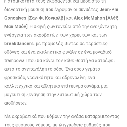
η ατομικότητά τους εκφράζεται και μέσα από τη
διεγερτική μουσική που έγραψαν οι συνθέτες
Jean-Phi
Goncalves [Ζαν-Φι Κονκάλβ]
και
Alex McMahon [Αλέξ
Μακ Μαόν]
. Η σκηνή ζωντανεύει από την ανεξάντλητη
ενέργεια των ακροβατών, των χορευτών και των
breakdancers
, με προβολές βίντεο σε τεράστιες
οθόνες και ένα εκπληκτικό φινάλε σε ένα μοναδικό
trampowall που θα κάνει τον κάθε θεατή να λατρέψει
αυτό το ανεπανάληπτο σόου. Ένα σόου γεμάτο
φρεσκάδα, νεανικότητα και αδρεναλίνη, ένα
καλλιτεχνικό και αθλητικό επίτευγμα συνάμα, μια
μαγευτική ξενάγηση στην λυτρωτική χώρα των
αισθήσεων.
Με ακροβατικά που κόβουν την ανάσα καταρρίπτοντας
τους φυσικούς νόμους, με ιλιγγιώδεις ρυθμούς που